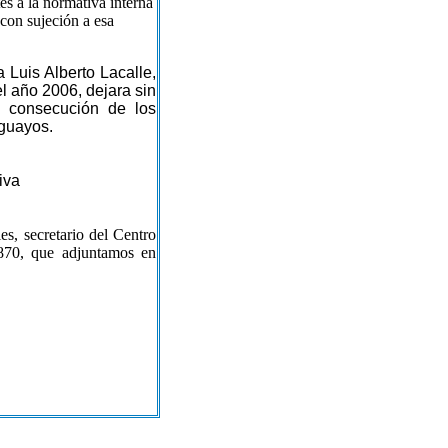
es a la normativa interna
 con sujeción a esa
 Luis Alberto Lacalle,
l año 2006, dejara sin
la consecución de los
uguayos.
iva
s, secretario del Centro
1870, que adjuntamos en