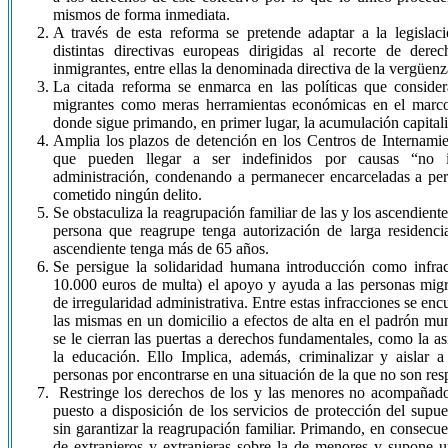
mismos de forma inmediata.
A través de esta reforma se pretende adaptar a la legislac
distintas directivas europeas dirigidas al recorte de dere
inmigrantes, entre ellas la denominada directiva de la vergüenz
La citada reforma se enmarca en las políticas que consider
migrantes como meras herramientas económicas en el marc
donde sigue primando, en primer lugar, la acumulación capitali
Amplia los plazos de detención en los Centros de Internamie
que pueden llegar a ser indefinidos por causas “no 
administración, condenando a permanecer encarceladas a pe
cometido ningún delito.
Se obstaculiza la reagrupación familiar de las y los ascendient
persona que reagrupe tenga autorización de larga residen
ascendiente tenga más de 65 años.
Se persigue la solidaridad humana introducción como infrac
10.000 euros de multa) el apoyo y ayuda a las personas migr
de irregularidad administrativa. Entre estas infracciones se encu
las mismas en un domicilio a efectos de alta en el padrón mun
se le cierran las puertas a derechos fundamentales, como la asi
la educación. Ello Implica, además, criminalizar y aislar a
personas por encontrarse en una situación de la que no son res
Restringe los derechos de los y las menores no acompañado
puesto a disposición de los servicios de protección del supue
sin garantizar la reagrupación familiar. Primando, en consecu
de extranjeros y extranjeras sobre la de menores y supone 