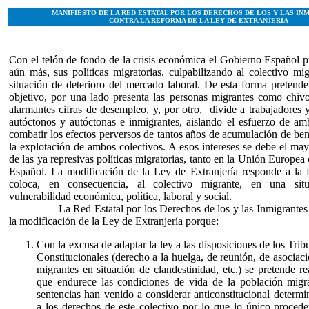
MANIFIESTO DE LA RED ESTATAL POR LOS DERECHOS DE LOS Y LAS IN
CONTRA LA REFORMA DE LA LEY DE EXTRANJERIA
Con el telón de fondo de la crisis económica el Gobierno Español p
aún más, sus políticas migratorias, culpabilizando al colectivo mig
situación de deterioro del mercado laboral. De esta forma pretend
objetivo, por una lado presenta las personas migrantes como chivo
alarmantes cifras de desempleo, y, por otro, divide a trabajadores y
autóctonos y autóctonas e inmigrantes, aislando el esfuerzo de am
combatir los efectos perversos de tantos años de acumulación de bene
la explotación de ambos colectivos. A esos intereses se debe el ma
de las ya represivas políticas migratorias, tanto en la Unión Europe
Español. La modificación de la Ley de Extranjería responde a la fi
coloca, en consecuencia, al colectivo migrante, en una si
vulnerabilidad económica, política, laboral y social.
La Red Estatal por los Derechos de los y las Inmigrantes 
la modificación de la Ley de Extranjería porque:
Con la excusa de adaptar la ley a las disposiciones de los Tr
Constitucionales (derecho a la huelga, de reunión, de asociac
migrantes en situación de clandestinidad, etc.) se pretende r
que endurece las condiciones de vida de la población migra
sentencias han venido a considerar anticonstitucional determi
a los derechos de este colectivo por lo que lo único procede